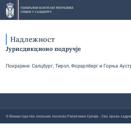
Прескочи
на
ГЕНЕРАЛНИ КОНЗУЛАТ РЕПУБЛИКЕ
СРБИЈЕ У
САЛЦБУРГУ
главни
део
Надлежност
Јурисдикционо подручје
Покрајине: Салцбург, Тирол, Форарлберг и Горња Аустр
© Министарство спољних послова Републике Србије - Сва права задр